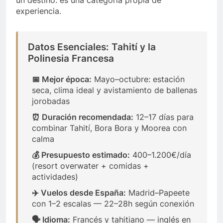
un destino: es una categoría propia de
experiencia.
Datos Esenciales: Tahití y la
Polinesia Francesa
📅 Mejor época:
Mayo–octubre: estación
seca, clima ideal y avistamiento de ballenas
jorobadas
⏰ Duración recomendada:
12–17 días para
combinar Tahití, Bora Bora y Moorea con
calma
💰 Presupuesto estimado:
400–1.200€/día
(resort overwater + comidas +
actividades)
✈️ Vuelos desde España:
Madrid–Papeete
con 1–2 escalas — 22–28h según conexión
🗣️ Idioma:
Francés y tahitiano — inglés en