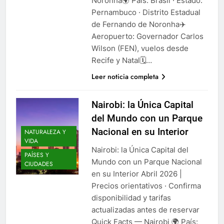
Noronha🌍 País: Brasil · Estado:
Pernambuco · Distrito Estadual
de Fernando de Noronha✈️
Aeropuerto: Governador Carlos
Wilson (FEN), vuelos desde
Recife y Natal🗓️…
Leer noticia completa
Nairobi: la Única Capital
del Mundo con un Parque
Nacional en su Interior
NATURALEZA Y
VIDA
Nairobi: la Única Capital del
PAÍSES Y
Mundo con un Parque Nacional
CIUDADES
en su Interior Abril 2026 |
Precios orientativos · Confirma
disponibilidad y tarifas
actualizadas antes de reservar
Quick Facts — Nairobi 🌍 País: