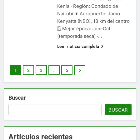
Kenia · Región: Condado de
Nairobi ✈️ Aeropuerto: Jomo
Kenyatta (NBO), 18 km del centro
🗓️ Mejor época: Jun–Oct
(temporada seca) ·…
Leer noticia completa
1
2
3
…
5
Buscar
BUSCAR
Artículos recientes