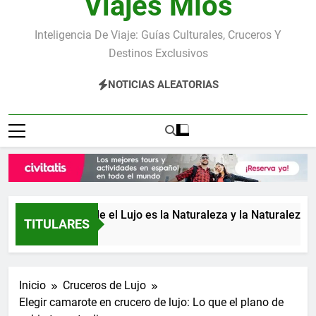
Viajes Míos
Inteligencia De Viaje: Guías Culturales, Cruceros Y
Destinos Exclusivos
NOTICIAS ALEATORIAS
Costa Rica: donde el Lujo es la Naturaleza y la Naturaleza es el
TITULARES
 Días Atrás
Inicio
Cruceros de Lujo
Elegir camarote en crucero de lujo: Lo que el plano de