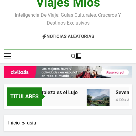
Viajes Míos
Inteligencia De Viaje: Guías Culturales, Cruceros Y
Destinos Exclusivos
NOTICIAS ALEATORIAS
uraleza y la Naturaleza es el Lujo
Seven Stars
TITULARES
4 Días Atrás
Inicio
asia