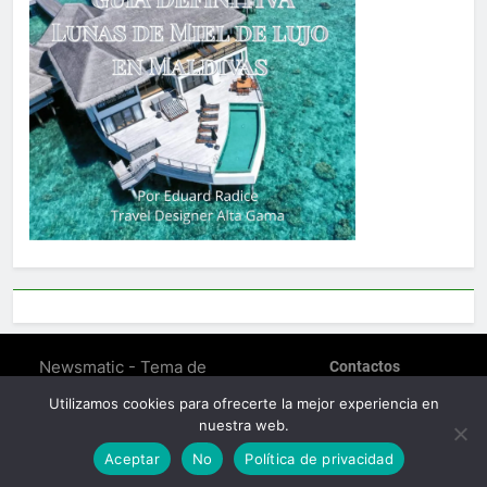
Newsmatic - Tema de
Contactos
WordPress para Noticias
POLÍTICA DE PRIVACIDAD
Utilizamos cookies para ofrecerte la mejor experiencia en
SOBRE EDUARD RADICE –
2026. Funciona gracias a
nuestra web.
TRAVEL DESIGNER
.
BlazeThemes
Política De Cookies (EU)
Aceptar
No
Política de privacidad