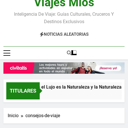
Viajes Míos
Inteligencia De Viaje: Guías Culturales, Cruceros Y
Destinos Exclusivos
NOTICIAS ALEATORIAS
osta Rica: donde el Lujo es la Naturaleza y la Naturaleza es el
TITULARES
 Días Atrás
Inicio
consejos-de-viaje