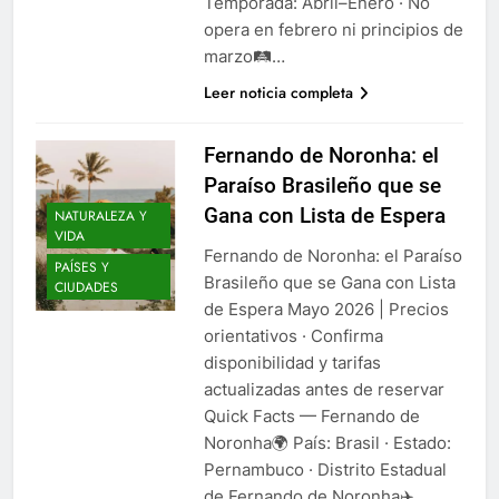
Temporada: Abril–Enero · No
opera en febrero ni principios de
marzo🛤️…
Leer noticia completa
Fernando de Noronha: el
Paraíso Brasileño que se
Gana con Lista de Espera
NATURALEZA Y
VIDA
Fernando de Noronha: el Paraíso
PAÍSES Y
Brasileño que se Gana con Lista
CIUDADES
de Espera Mayo 2026 | Precios
orientativos · Confirma
disponibilidad y tarifas
actualizadas antes de reservar
Quick Facts — Fernando de
Noronha🌍 País: Brasil · Estado:
Pernambuco · Distrito Estadual
de Fernando de Noronha✈️