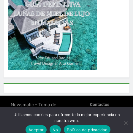
Newsmatic - Tema de
Contactos
WordPress para Noticias
POLÍTICA DE PRIVACIDAD
Utilizamos cookies para ofrecerte la mejor experiencia en
SOBRE EDUARD RADICE –
2026. Funciona gracias a
nuestra web.
TRAVEL DESIGNER
.
BlazeThemes
Política De Cookies (EU)
Aceptar
No
Política de privacidad