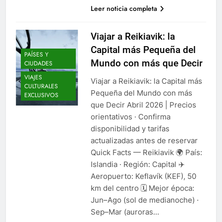
Leer noticia completa
Viajar a Reikiavik: la
Capital más Pequeña del
PAÍSES Y
Mundo con más que Decir
CIUDADES
VIAJES
Viajar a Reikiavik: la Capital más
CULTURALES
Pequeña del Mundo con más
EXCLUSIVOS
que Decir Abril 2026 | Precios
orientativos · Confirma
disponibilidad y tarifas
actualizadas antes de reservar
Quick Facts — Reikiavik 🌍 País:
Islandia · Región: Capital ✈️
Aeropuerto: Keflavík (KEF), 50
km del centro 🗓️ Mejor época:
Jun–Ago (sol de medianoche) ·
Sep–Mar (auroras…