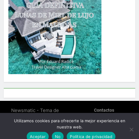
Newsmatic - Tema de
Contactos
WordPress para Noticias
POLÍTICA DE PRIVACIDAD
Utilizamos cookies para ofrecerte la mejor experiencia en
SOBRE EDUARD RADICE –
2026. Funciona gracias a
nuestra web.
TRAVEL DESIGNER
.
BlazeThemes
Política De Cookies (EU)
Aceptar
No
Política de privacidad