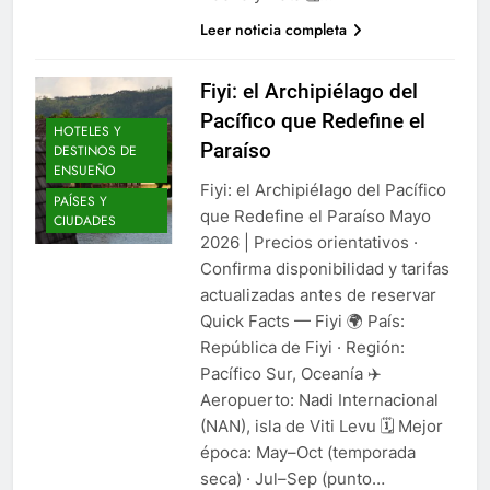
Leer noticia completa
Fiyi: el Archipiélago del
Pacífico que Redefine el
HOTELES Y
Paraíso
DESTINOS DE
ENSUEÑO
Fiyi: el Archipiélago del Pacífico
PAÍSES Y
que Redefine el Paraíso Mayo
CIUDADES
2026 | Precios orientativos ·
Confirma disponibilidad y tarifas
actualizadas antes de reservar
Quick Facts — Fiyi 🌍 País:
República de Fiyi · Región:
Pacífico Sur, Oceanía ✈️
Aeropuerto: Nadi Internacional
(NAN), isla de Viti Levu 🗓️ Mejor
época: May–Oct (temporada
seca) · Jul–Sep (punto…