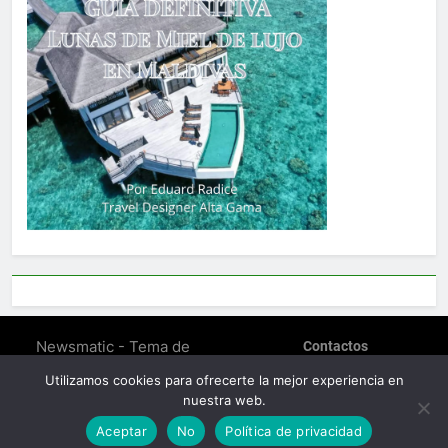
Newsmatic - Tema de
Contactos
WordPress para Noticias
POLÍTICA DE PRIVACIDAD
Utilizamos cookies para ofrecerte la mejor experiencia en
SOBRE EDUARD RADICE –
2026. Funciona gracias a
nuestra web.
TRAVEL DESIGNER
.
BlazeThemes
Política De Cookies (EU)
Aceptar
No
Política de privacidad