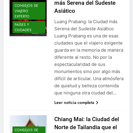
más Serena del Sudeste
CONSEJOS DE
Asiático
VIAJERO
EXPERTO
Luang Prabang: la Ciudad más
PAÍSES Y
Serena del Sudeste Asiático
CIUDADES
Luang Prabang es una de esas
ciudades que el viajero exigente
guarda en la memoria de manera
diferente al resto. No por la
espectacularidad de sus
monumentos sino por algo más
difícil de articular. Una atmósfera
de quietud y belleza contenida
que ninguna otra ciudad del…
Leer noticia completa
Chiang Mai: la Ciudad del
Norte de Tailandia que el
CONSEJOS DE