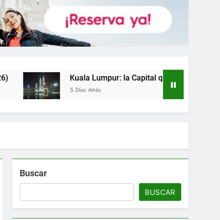
ala Lumpur: la Capital que Vale Mucho más que sus Torres (2
ías Atrás
Buscar
BUSCAR