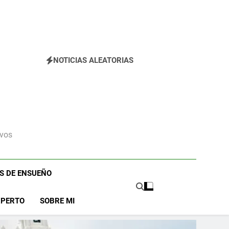
dad que te Roba el Móvil y el Corazón (2026)
NOTICIAS ALEATORIAS
ivos
OS DE ENSUEÑO
XPERTO
SOBRE MI