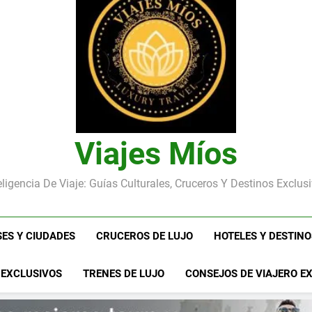
Ho Chi Minh (Saigón): la Ciu
Viajes Míos
eligencia De Viaje: Guías Culturales, Cruceros Y Destinos Exclus
SES Y CIUDADES
CRUCEROS DE LUJO
HOTELES Y DESTIN
 EXCLUSIVOS
TRENES DE LUJO
CONSEJOS DE VIAJERO E