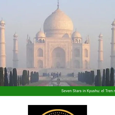
Ho Chi Minh (Saigón): la Ciu
Costa Rica: donde el Luj
Seven Stars in Kyushu: el Tre
Kuala Lumpur: la Capita
Ho Chi Minh (Saigón): la Ciu
Costa Rica: donde el Luj
Seven Stars in Kyushu: el Tre
Kuala Lumpur: la Capita