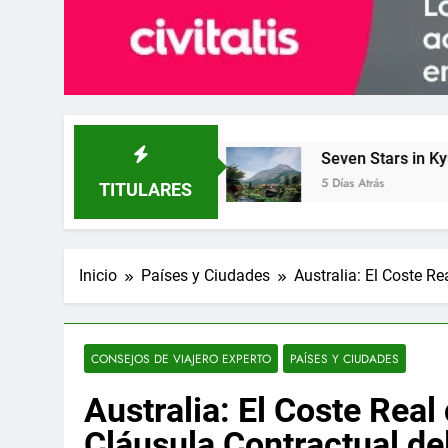
 Lujo
Seven Stars in Kyushu: el Tren más Exc
5 Días Atrás
TITULARES
Inicio
Países y Ciudades
Australia: El Coste Re
CONSEJOS DE VIAJERO EXPERTO
PAÍSES Y CIUDADES
Australia: El Coste Real 
Cláusula Contractual de