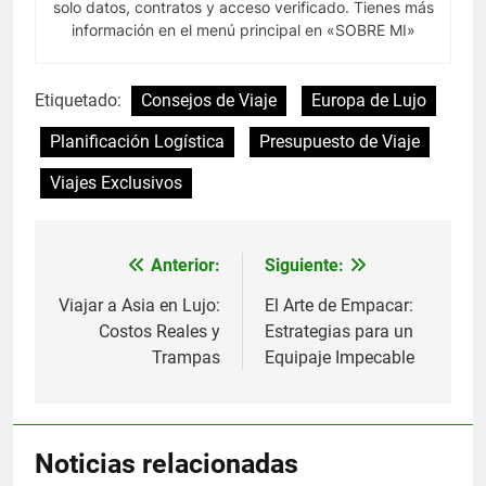
solo datos, contratos y acceso verificado. Tienes más
información en el menú principal en «SOBRE MI»
Etiquetado:
Consejos de Viaje
Europa de Lujo
Planificación Logística
Presupuesto de Viaje
Viajes Exclusivos
Anterior:
Siguiente:
Navegación
de
Viajar a Asia en Lujo:
El Arte de Empacar:
Costos Reales y
Estrategias para un
entradas
Trampas
Equipaje Impecable
Noticias relacionadas