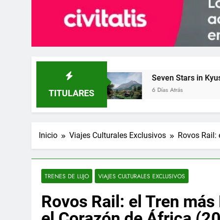
Seven Stars in Kyushu: el Tren más Exclusi
6 Días Atrás
TITULARES
Inicio
Viajes Culturales Exclusivos
Rovos Rail:
TRENES DE LUJO
VIAJES CULTURALES EXCLUSIVOS
Rovos Rail: el Tren más
el Corazón de África (2