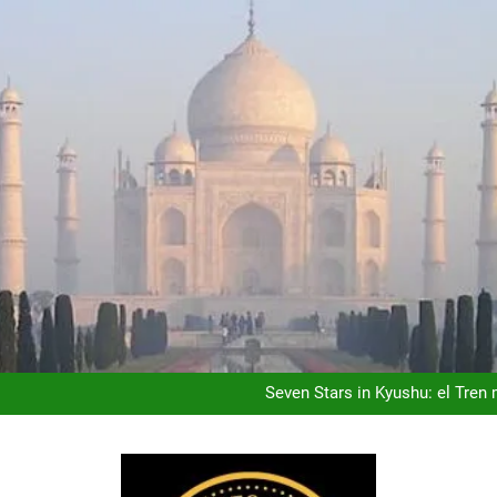
Ho Chi Minh (Saigón): la Ciu
Costa Rica: donde el Luj
Seven Stars in Kyushu: el Tre
Kuala Lumpur: la Capita
Ho Chi Minh (Saigón): la Ciu
Costa Rica: donde el Luj
Seven Stars in Kyushu: el Tre
Kuala Lumpur: la Capita
Ho Chi Minh (Saigón): la Ciu