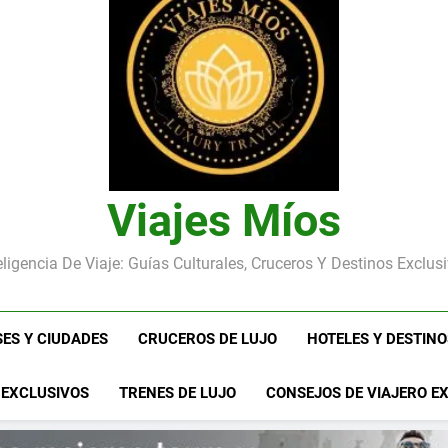
Viajes Míos
eligencia De Viaje: Guías Culturales, Cruceros Y Destinos Exclus
SES Y CIUDADES
CRUCEROS DE LUJO
HOTELES Y DESTIN
 EXCLUSIVOS
TRENES DE LUJO
CONSEJOS DE VIAJERO E