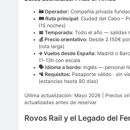
🚂 Operador:
Compañía privada fundada
🛤️ Ruta principal:
Ciudad del Cabo – Pr
(15 noches)
📅 Temporada:
Todo el año — salidas r
💰 Precio orientativo:
Desde 2.150€ por 
(ruta larga)
✈️ Vuelos desde España:
Madrid o Barc
11-13h con escala
🗣️ Idioma a bordo:
Inglés — personal h
🛂 Requisitos:
Pasaporte válido · sin v
(estancias hasta 90 días)
Última actualización: Mayo 2026 | Precios ori
actualizadas antes de reservar
Rovos Rail y el Legado del Fer