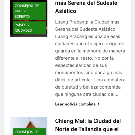
más Serena del Sudeste
CONSEJOS DE
Asiático
VIAJERO
EXPERTO
Luang Prabang: la Ciudad más
PAÍSES Y
Serena del Sudeste Asiático
CIUDADES
Luang Prabang es una de esas
ciudades que el viajero exigente
guarda en la memoria de manera
diferente al resto. No por la
espectacularidad de sus
monumentos sino por algo más
difícil de articular. Una atmósfera
de quietud y belleza contenida
que ninguna otra ciudad del…
Leer noticia completa
Chiang Mai: la Ciudad del
Norte de Tailandia que el
CONSEJOS DE