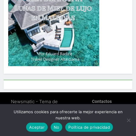
Newsmatic - Tema de
Contactos
WordPress para Noticias
POLÍTICA DE PRIVACIDAD
Utilizamos cookies para ofrecerte la mejor experiencia en
SOBRE EDUARD RADICE –
2026. Funciona gracias a
nuestra web.
TRAVEL DESIGNER
.
BlazeThemes
Política De Cookies (EU)
Aceptar
No
Política de privacidad