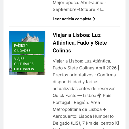
Mejor época: Abril–Junio ·
Septiembre–Octubre 💶…
Leer noticia completa
Viajar a Lisboa: Luz
Atlántica, Fado y Siete
PAÍSES Y
Colinas
CIUDADES
VIAJES
Viajar a Lisboa: Luz Atlántica,
CULTURALES
Fado y Siete Colinas Abril 2026 |
EXCLUSIVOS
Precios orientativos · Confirma
disponibilidad y tarifas
actualizadas antes de reservar
Quick Facts — Lisboa 🌍 País:
Portugal · Región: Área
Metropolitana de Lisboa ✈️
Aeropuerto: Lisboa Humberto
Delgado (LIS), 7 km del centro 🗓️