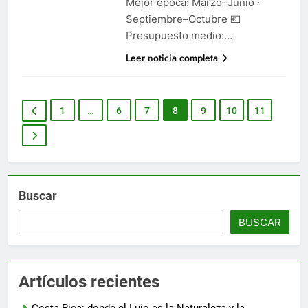
Mejor época: Marzo–Junio ·
Septiembre–Octubre 💶
Presupuesto medio:…
Leer noticia completa
1
…
6
7
8
9
10
11
Buscar
BUSCAR
Artículos recientes
Costa Rica: donde el Lujo es la Naturaleza y la