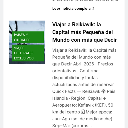
Leer noticia completa
Viajar a Reikiavik: la
Capital más Pequeña del
PAÍSES Y
Mundo con más que Decir
CIUDADES
VIAJES
Viajar a Reikiavik: la Capital más
CULTURALES
Pequeña del Mundo con más
EXCLUSIVOS
que Decir Abril 2026 | Precios
orientativos · Confirma
disponibilidad y tarifas
actualizadas antes de reservar
Quick Facts — Reikiavik 🌍 País:
Islandia · Región: Capital ✈️
Aeropuerto: Keflavík (KEF), 50
km del centro 🗓️ Mejor época:
Jun–Ago (sol de medianoche) ·
Sep–Mar (auroras…