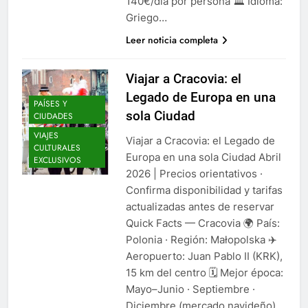
140€/día por persona 🏛️ Idioma:
Griego…
Leer noticia completa
Viajar a Cracovia: el
Legado de Europa en una
PAÍSES Y
sola Ciudad
CIUDADES
VIAJES
Viajar a Cracovia: el Legado de
CULTURALES
Europa en una sola Ciudad Abril
EXCLUSIVOS
2026 | Precios orientativos ·
Confirma disponibilidad y tarifas
actualizadas antes de reservar
Quick Facts — Cracovia 🌍 País:
Polonia · Región: Małopolska ✈️
Aeropuerto: Juan Pablo II (KRK),
15 km del centro 🗓️ Mejor época:
Mayo–Junio · Septiembre ·
Diciembre (mercado navideño)…