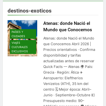
destinos-exoticos
Atenas: donde Nació el
Mundo que Conocemos
PAÍSES Y
CIUDADES
Atenas: donde Nació el Mundo
VIAJES
que Conocemos Abril 2026 |
CULTURALES
Precios orientativos · Confirma
EXCLUSIVOS
disponibilidad y tarifas
actualizadas antes de reservar
Quick Facts — Atenas 🌍 País:
Grecia · Región: Ática ✈️
Aeropuerto: Eleftherios
Venizelos (ATH), 35 km del
centro 🗓️ Mejor época: Abril–
Junio · Septiembre–Octubre 💶
Presupuesto medio: 90–