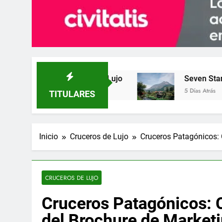
 el Lujo
Seven Stars in Kyushu: el Tren más 
5 Días Atrás
TITULARES
Inicio
Cruceros de Lujo
Cruceros Patagónicos: 
CRUCEROS DE LUJO
Cruceros Patagónicos: C
del Brochure de Market