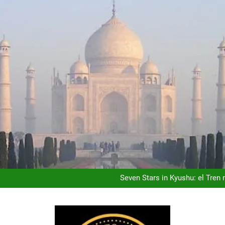
Ho Chi Minh (Saigón): la Ciu
Costa Rica: donde el Luj
Seven Stars in Kyushu: el Tre
Kuala Lumpur: la Capita
Ho Chi Minh (Saigón): la Ciu
Costa Rica: donde el Luj
Seven Stars in Kyushu: el Tre
Kuala Lumpur: la Capita