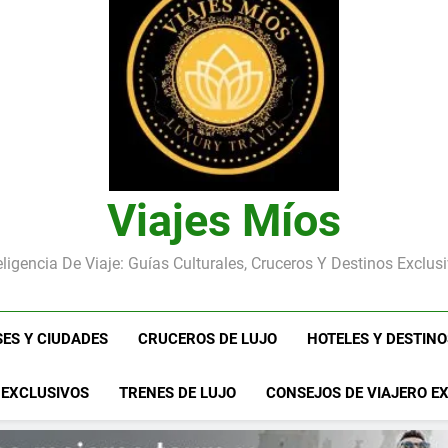
Ho Chi Minh (Saigón): la Ciu
Viajes Míos
eligencia De Viaje: Guías Culturales, Cruceros Y Destinos Exclus
SES Y CIUDADES
CRUCEROS DE LUJO
HOTELES Y DESTIN
 EXCLUSIVOS
TRENES DE LUJO
CONSEJOS DE VIAJERO E