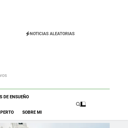
dad que te Roba el Móvil y el Corazón (2026)
NOTICIAS ALEATORIAS
ivos
OS DE ENSUEÑO
XPERTO
SOBRE MI