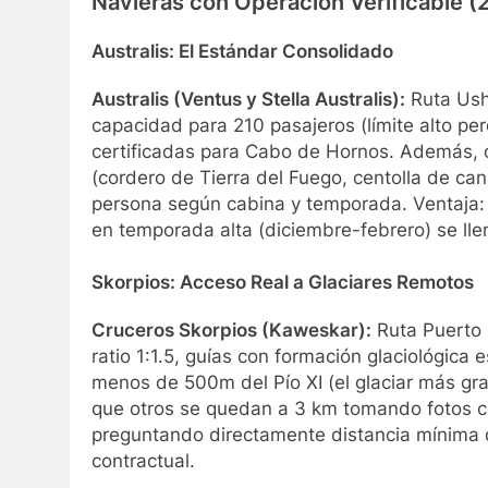
Navieras con Operación Verificable (
Australis: El Estándar Consolidado
Australis (Ventus y Stella Australis):
Ruta Ushu
capacidad para 210 pasajeros (límite alto pero
certificadas para Cabo de Hornos. Además, 
(cordero de Tierra del Fuego, centolla de ca
persona según cabina y temporada. Ventaja: 
en temporada alta (diciembre-febrero) se llen
Skorpios: Acceso Real a Glaciares Remotos
Cruceros Skorpios (Kaweskar):
Ruta Puerto N
ratio 1:1.5, guías con formación glaciológica 
menos de 500m del Pío XI (el glaciar más gra
que otros se quedan a 3 km tomando fotos c
preguntando directamente distancia mínima 
contractual.