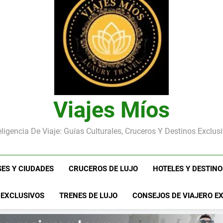
Viajes Míos
eligencia De Viaje: Guías Culturales, Cruceros Y Destinos Exclus
SES Y CIUDADES
CRUCEROS DE LUJO
HOTELES Y DESTIN
 EXCLUSIVOS
TRENES DE LUJO
CONSEJOS DE VIAJERO E