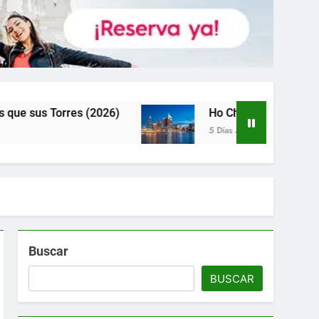
26)
Ho Chi Minh (Saigón): la Ciudad que te Ro
5 Días Atrás
Buscar
BUSCAR