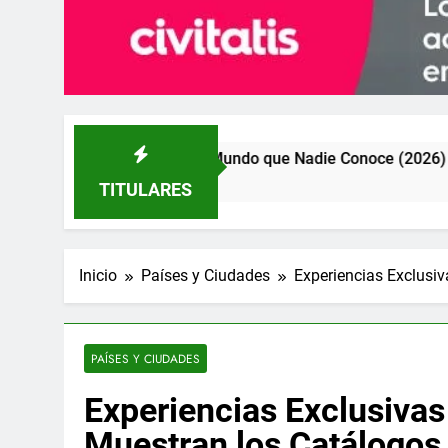
lusivo del Mundo que Nadie Conoce (2026)
Kua
5 Día
TITULARES
Inicio
Países y Ciudades
Experiencias Exclusi
PAÍSES Y CIUDADES
Experiencias Exclusivas
Muestran los Catálogos