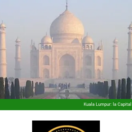
Ho Chi Minh (Saigón): la Ciu
Costa Rica: donde el Luj
Seven Stars in Kyushu: el Tre
Kuala Lumpur: la Capita
Ho Chi Minh (Saigón): la Ciu
Costa Rica: donde el Luj
Seven Stars in Kyushu: el Tre
Kuala Lumpur: la Capita
Ho Chi Minh (Saigón): la Ciu