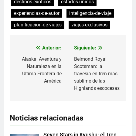
destinos-exoticos
estados-unidos
experiencias-de-autor
inteligencia-de-viaje
planificacion-de-viajes
viajes-exclusivos
Anterior:
Siguiente:
Navegación
de
Alaska: Aventura y
Belmond Royal
Naturaleza en la
Scotsman: la
entradas
Última Frontera de
travesía en tren más
América
sublime de las
Highlands escocesas
Noticias relacionadas
Seven Stars in Kyushu: el Tren