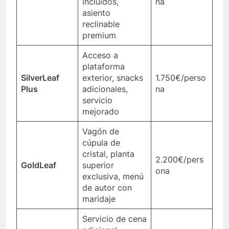
incluidos,
na
asiento
reclinable
premium
Acceso a
plataforma
SilverLeaf
exterior, snacks
1.750€/perso
Plus
adicionales,
na
servicio
mejorado
Vagón de
cúpula de
cristal, planta
2.200€/pers
GoldLeaf
superior
ona
exclusiva, menú
de autor con
maridaje
Servicio de cena