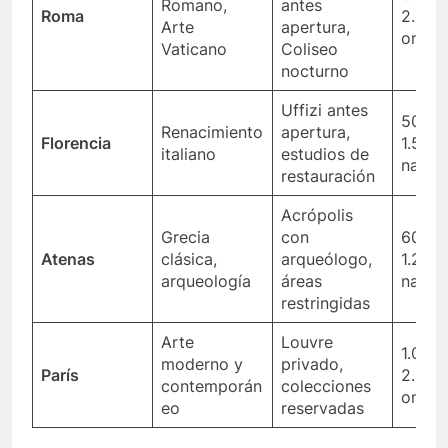
Romano,
antes
Roma
2.000
Arte
apertura,
ona
Vaticano
Coliseo
nocturno
Uffizi antes
500€
Renacimiento
apertura,
Florencia
1.500
italiano
estudios de
na
restauración
Acrópolis
Grecia
con
600€
Atenas
clásica,
arqueólogo,
1.200
arqueología
áreas
na
restringidas
Arte
Louvre
1.000
moderno y
privado,
París
2.500
contemporán
colecciones
ona
eo
reservadas