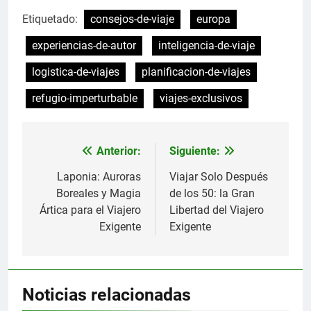
Etiquetado:
consejos-de-viaje
europa
experiencias-de-autor
inteligencia-de-viaje
logistica-de-viajes
planificacion-de-viajes
refugio-imperturbable
viajes-exclusivos
Anterior:
Siguiente:
Navegación
de
Laponia: Auroras
Viajar Solo Después
Boreales y Magia
de los 50: la Gran
entradas
Ártica para el Viajero
Libertad del Viajero
Exigente
Exigente
Noticias relacionadas