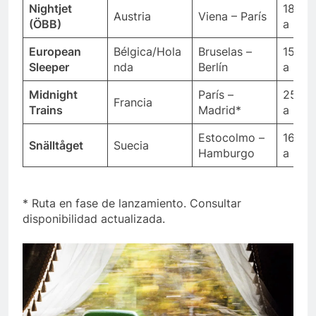
Nightjet
180€/
Austria
Viena – París
(ÖBB)
a
European
Bélgica/Hola
Bruselas –
150€/
Sleeper
nda
Berlín
a
Midnight
París –
250€/
Francia
Trains
Madrid*
a
Estocolmo –
160€/
Snälltåget
Suecia
Hamburgo
a
* Ruta en fase de lanzamiento. Consultar
disponibilidad actualizada.