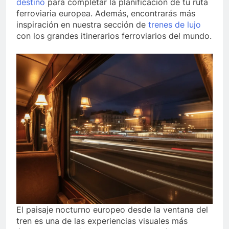
destino
para completar la planificación de tu ruta
ferroviaria europea. Además, encontrarás más
inspiración en nuestra sección de
trenes de lujo
con los grandes itinerarios ferroviarios del mundo.
El paisaje nocturno europeo desde la ventana del
tren es una de las experiencias visuales más