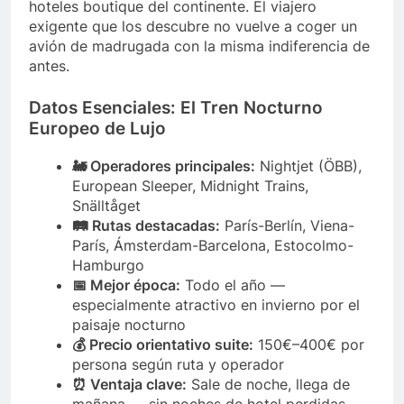
hoteles boutique del continente. El viajero
exigente que los descubre no vuelve a coger un
avión de madrugada con la misma indiferencia de
antes.
Datos Esenciales: El Tren Nocturno
Europeo de Lujo
🚂 Operadores principales:
Nightjet (ÖBB),
European Sleeper, Midnight Trains,
Snälltåget
🛤️ Rutas destacadas:
París-Berlín, Viena-
París, Ámsterdam-Barcelona, Estocolmo-
Hamburgo
📅 Mejor época:
Todo el año —
especialmente atractivo en invierno por el
paisaje nocturno
💰 Precio orientativo suite:
150€–400€ por
persona según ruta y operador
⏰ Ventaja clave:
Sale de noche, llega de
mañana — sin noches de hotel perdidas