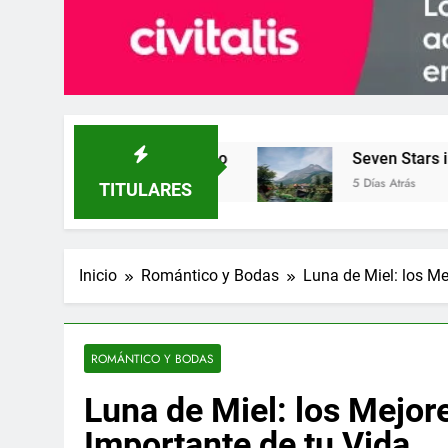
el Lujo
Seven Stars in Kyushu: el Tren más E
5 Días Atrás
TITULARES
Inicio
Romántico y Bodas
Luna de Miel: los Me
ROMÁNTICO Y BODAS
Luna de Miel: los Mejor
Importante de tu Vida