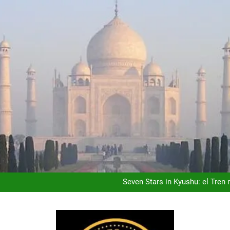
Ho Chi Minh (Saigón): la Ciu
Costa Rica: donde el Luj
Seven Stars in Kyushu: el Tre
Kuala Lumpur: la Capita
Ho Chi Minh (Saigón): la Ciu
Costa Rica: donde el Luj
Seven Stars in Kyushu: el Tre
Kuala Lumpur: la Capita