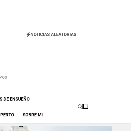
dad que te Roba el Móvil y el Corazón (2026)
NOTICIAS ALEATORIAS
ivos
OS DE ENSUEÑO
XPERTO
SOBRE MI