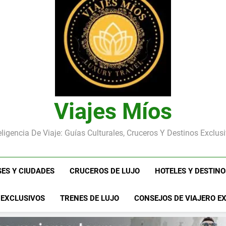
Ho Chi Minh (Saigón): la Ciu
Viajes Míos
eligencia De Viaje: Guías Culturales, Cruceros Y Destinos Exclus
SES Y CIUDADES
CRUCEROS DE LUJO
HOTELES Y DESTIN
 EXCLUSIVOS
TRENES DE LUJO
CONSEJOS DE VIAJERO E