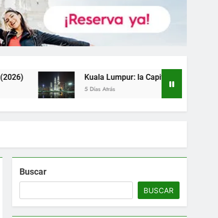
uala Lumpur: la Capital que Vale Mucho más que sus Torres (
 Días Atrás
Buscar
BUSCAR