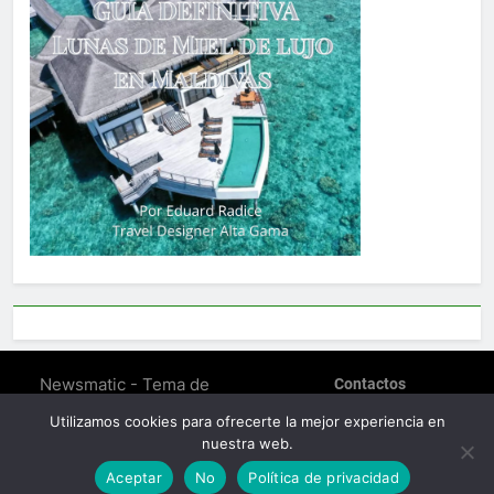
Newsmatic - Tema de
Contactos
WordPress para Noticias
POLÍTICA DE PRIVACIDAD
Utilizamos cookies para ofrecerte la mejor experiencia en
SOBRE EDUARD RADICE –
2026. Funciona gracias a
nuestra web.
TRAVEL DESIGNER
.
BlazeThemes
Política De Cookies (EU)
Aceptar
No
Política de privacidad