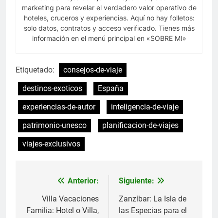
marketing para revelar el verdadero valor operativo de
hoteles, cruceros y experiencias. Aquí no hay folletos:
solo datos, contratos y acceso verificado. Tienes más
información en el menú principal en «SOBRE MI»
Etiquetado:
consejos-de-viaje
destinos-exoticos
España
experiencias-de-autor
inteligencia-de-viaje
patrimonio-unesco
planificacion-de-viajes
viajes-exclusivos
Anterior:
Siguiente:
Navegación
de
Villa Vacaciones
Zanzíbar: La Isla de
Familia: Hotel o Villa,
las Especias para el