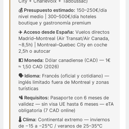
City + Charlevoix + Tadoussac)
💰 Presupuesto estimado:
150–250€/día
nivel medio | 300–500€/día hoteles
boutique y gastronomía premium
✈️ Acceso desde España:
Vuelos directos
Madrid–Montreal (Air Transat/Air Canada,
~8,5h) | Montreal–Quebec City en coche
2,5h o autocar
💵 Moneda:
Dólar canadiense (CAD) — 1€
≈ 1,50 CAD (2026)
🗣️ Idioma:
Francés (oficial y cotidiano) —
inglés limitado fuera de Montreal y zonas
turísticas
🛂 Requisitos:
Pasaporte con 6 meses de
validez — sin visa UE hasta 6 meses — eTA
obligatoria (7 CAD online)
🌡️ Clima:
Continental extremo — inviernos
de −15 a −25°C / veranos de 25–35°C