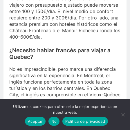
viajero con presupuesto ajustado puede moverse
entre 100 y 150€/día. El nivel medio de confort
requiere entre 200 y 300€/día. Por otro lado, una
estancia premium con hoteles históricos como el
Château Frontenac o el Manoir Richelieu ronda los
400–600€/día.
¿Necesito hablar francés para viajar a
Quebec?
No es imprescindible, pero marca una diferencia
significativa en la experiencia. En Montreal, el
inglés funciona perfectamente en toda la zona
turística y en los barrios centrales. En Quebec
City, el inglés es comprensible en el Vieux-Québec
aunque los locales agradecen cualquier intento de
Utilizamos cookies para ofrecerte la mejor experiencia en
francés básico. Sin embargo, fuera de las zonas
nuestra web.
turísticas — en Charlevoix, Tadoussac, las
Laurentides — el inglés es muy limitado. Por ello,
Aceptar
No
Política de privacidad
aprender unas frases básicas en francés (bonjour,