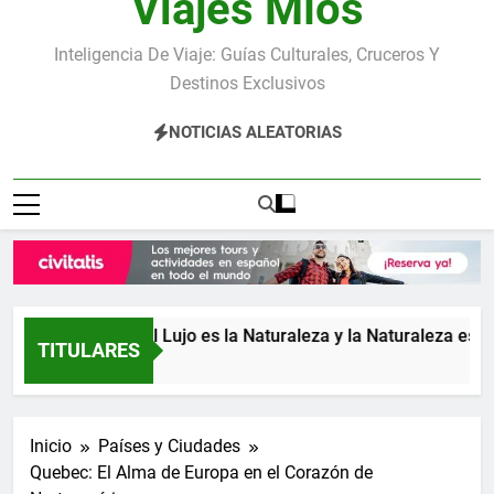
Viajes Míos
Inteligencia De Viaje: Guías Culturales, Cruceros Y
Destinos Exclusivos
NOTICIAS ALEATORIAS
ica: donde el Lujo es la Naturaleza y la Naturaleza es el Lujo
TITULARES
ás
Inicio
Países y Ciudades
Quebec: El Alma de Europa en el Corazón de